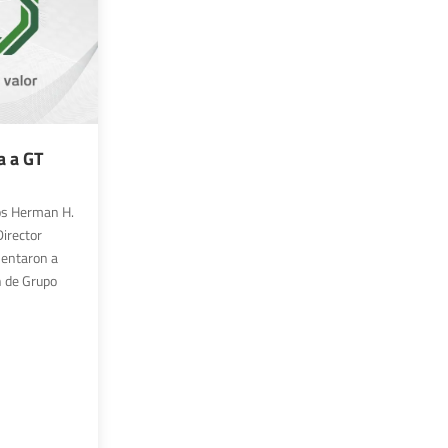
a a GT
os Herman H.
irector
sentaron a
 de Grupo