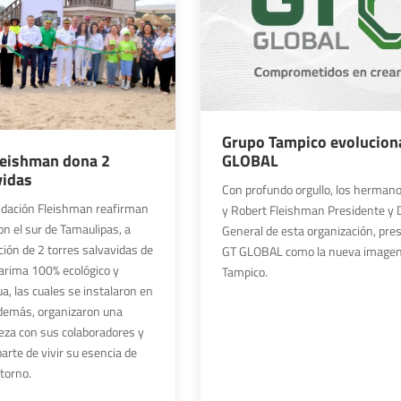
Grupo Tampico evolucion
leishman dona 2
GLOBAL
vidas
Con profundo orgullo, los herman
dación Fleishman reafirman
y Robert Fleishman Presidente y D
n el sur de Tamaulipas, a
General de esta organización, pre
ción de 2 torres salvavidas de
GT GLOBAL como la nueva imagen
tarima 100% ecológico y
Tampico.
a, las cuales se instalaron en
demás, organizaron una
ieza con sus colaboradores y
arte de vivir su esencia de
torno.