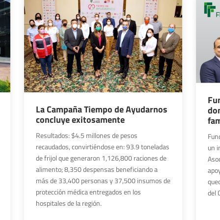
Fu
La Campaña Tiempo de Ayudarnos
do
concluye exitosamente
fam
Resultados: $4.5 millones de pesos
Fun
recaudados, convirtiéndose en: 93.9 toneladas
un i
de frijol que generaron 1,126,800 raciones de
Asoc
alimento; 8,350 despensas beneficiando a
apoy
más de 33,400 personas y 37,500 insumos de
qued
protección médica entregados en los
del
hospitales de la región.