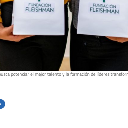
sca potenciar el mejor talento y la formación de líderes transfo
n