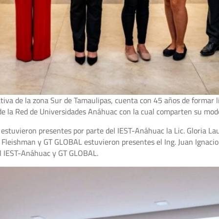
tiva de la zona Sur de Tamaulipas, cuenta con 45 años de formar l
de la Red de Universidades Anáhuac con la cual comparten su mode
estuvieron presentes por parte del IEST-Anáhuac la Lic. Gloria La
Fleishman y GT GLOBAL estuvieron presentes el Ing. Juan Ignacio Ha
el IEST-Anáhuac y GT GLOBAL.