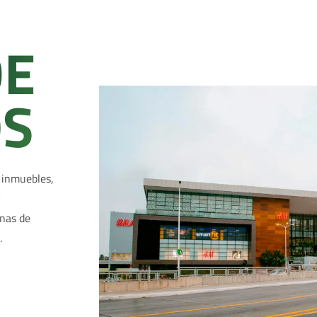
DE
OS
 inmuebles,
y
inas de
d
.