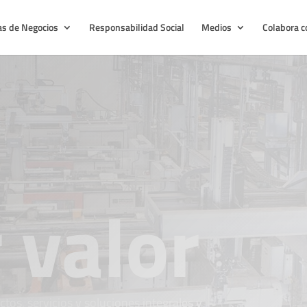
as de Negocios
Responsabilidad Social
Medios
Colabora c
 valor
ctos, servicios y soluciones integrales y