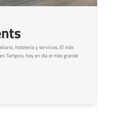
Línea 
nts
GT+
liario, hotelería y servicios. El más
Brindamos s
 en Tampico, hoy en día el más grande
especialist
del flujo 
punto de e
transporte 
Cono