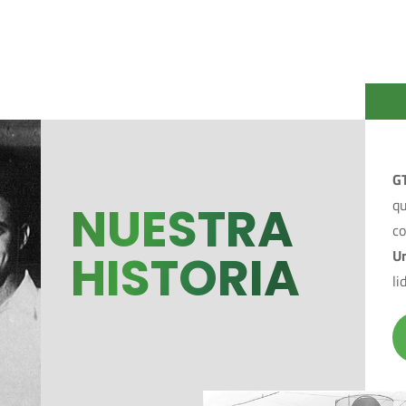
G
q
NUESTRA
c
HISTORIA
U
li