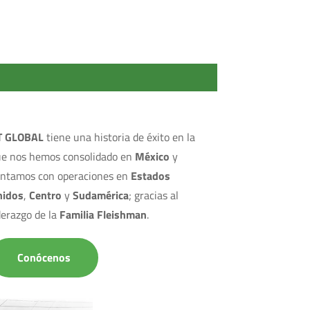
T GLOBAL
tiene una historia de éxito en la
ue nos hemos consolidado en
México
y
ontamos con operaciones en
Estados
nidos
,
Centro
y
Sudamérica
; gracias al
derazgo de la
Familia Fleishman
.
Conócenos